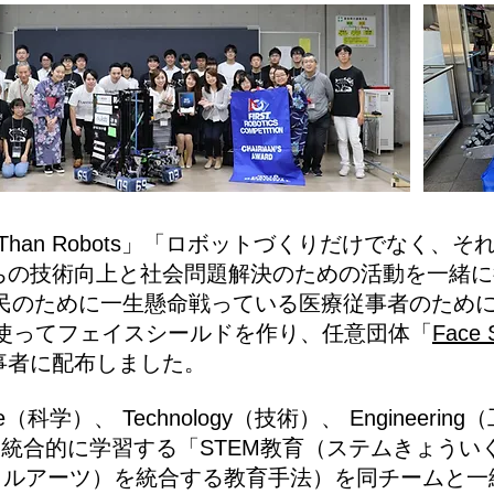
e Than Robots」「ロボットづくりだけでなく
ちの技術向上と社会問題解決のための活動を一緒に
国民のために一生懸命戦っている医療従事者のため
を使ってフェイスシールドを作り、任意団体「
Face 
事者に配布しました。
e（科学）、 Technology（技術）、 Engineerin
数学）を統合的に学習する「STEM教育（ステムきょう
ベラルアーツ）を統合する教育手法）を同チームと