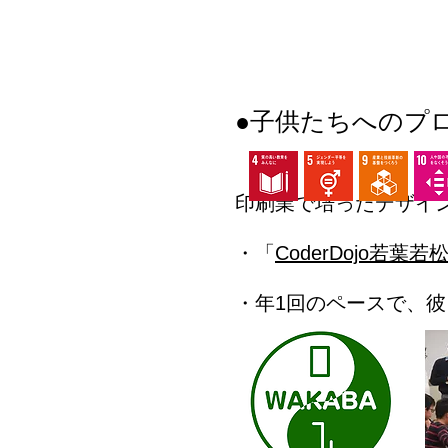
●子供たちへのプ
印刷業で培ったデザイ
・「
CoderDojo若葉若
・年1回のペースで、